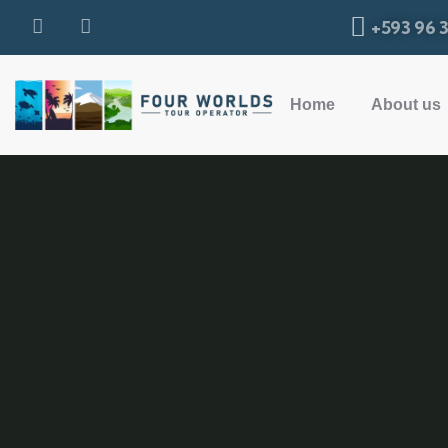
+593 96 
Home
About us