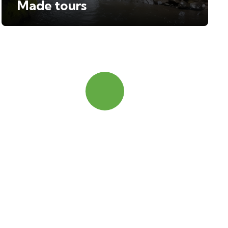
Made tours
Contact us
Write us your message
+ 593-96 306 4486