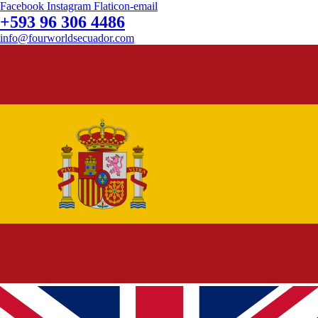
Facebook
Instagram
Flaticon-email
+593 96 306 4486
info@fourworldsecuador.com